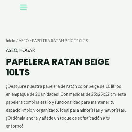
Ir
MAIN
al
MENU
contenido
PAPELERA
RATAN
BEIGE
Inicio
/
ASEO
/ PAPELERA RATAN BEIGE 10LTS
10LTS
ASEO
,
HOGAR
cantidad
PAPELERA RATAN BEIGE
10LTS
¡Descubre nuestra papelera de ratán color beige de 10 litros
en empaque de 20 unidades! Con medidas de 25x25x32 cm, esta
papelera combina estilo y funcionalidad para mantener tu
espacio limpio y organizado. Ideal para minoristas y mayoristas.
¡Ordénala ahora y añade un toque de sofisticación a tu
entorno!