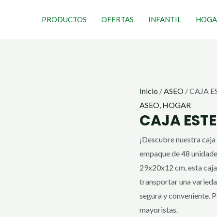
Ir
CAJA
PRODUCTOS
OFERTAS
INFANTIL
HOGA
al
ESTELAR
contenido
5
LTS
cantidad
Inicio
/
ASEO
/ CAJA E
ASEO
,
HOGAR
CAJA ESTE
¡Descubre nuestra caja e
empaque de 48 unidade
29x20x12 cm, esta caja 
transportar una varied
segura y conveniente. P
mayoristas.